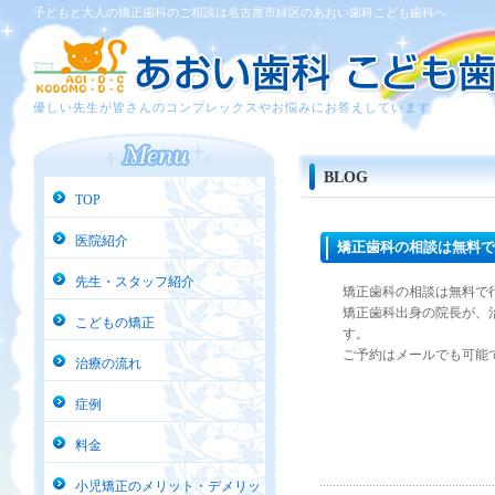
子どもと大人の矯正歯科のご相談は名古屋市緑区のあおい歯科こども歯科へ
優しい先生が皆さんのコンプレックスやお悩みにお答えしています
BLOG
TOP
医院紹介
矯正歯科の相談は無料で
先生・スタッフ紹介
矯正歯科の相談は無料で
矯正歯科出身の院長が、
こどもの矯正
す。
ご予約はメールでも可能
治療の流れ
症例
料金
小児矯正のメリット・デメリッ