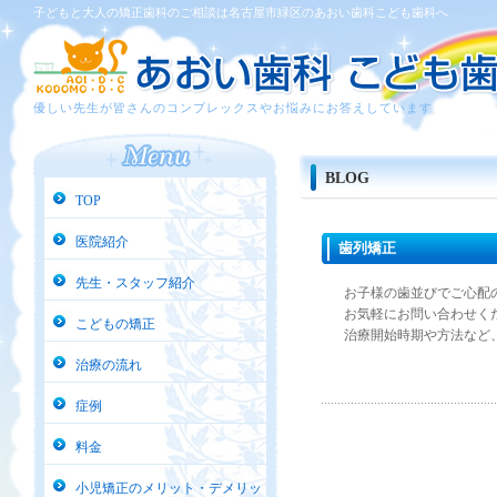
子どもと大人の矯正歯科のご相談は名古屋市緑区のあおい歯科こども歯科へ
優しい先生が皆さんのコンプレックスやお悩みにお答えしています
BLOG
TOP
医院紹介
歯列矯正
先生・スタッフ紹介
お子様の歯並びでご心配
お気軽にお問い合わせく
こどもの矯正
治療開始時期や方法など
治療の流れ
症例
料金
小児矯正のメリット・デメリッ