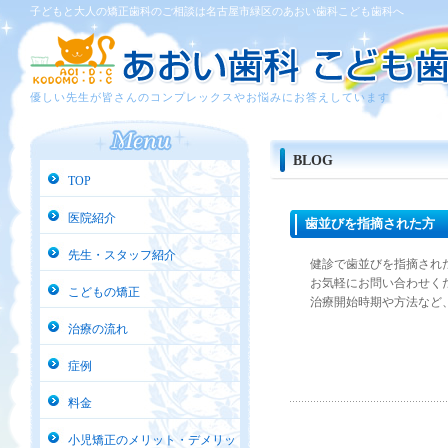
子どもと大人の矯正歯科のご相談は名古屋市緑区のあおい歯科こども歯科へ
優しい先生が皆さんのコンプレックスやお悩みにお答えしています
BLOG
TOP
医院紹介
歯並びを指摘された方
先生・スタッフ紹介
健診で歯並びを指摘され
お気軽にお問い合わせく
こどもの矯正
治療開始時期や方法など
治療の流れ
症例
料金
小児矯正のメリット・デメリッ