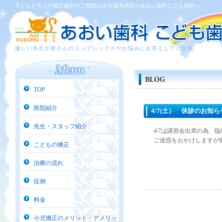
子どもと大人の矯正歯科のご相談は名古屋市緑区のあおい歯科こども歯科へ
優しい先生が皆さんのコンプレックスやお悩みにお答えしています
BLOG
TOP
医院紹介
4/7(土） 休診のお知ら
先生・スタッフ紹介
4/7は講習会出席の為、
ご迷惑をおかけしますが
こどもの矯正
治療の流れ
症例
料金
小児矯正のメリット・デメリッ