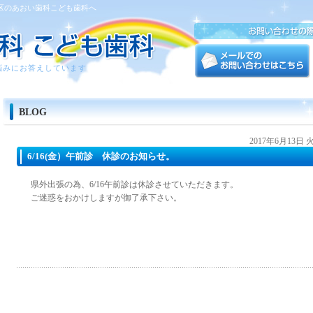
区のあおい歯科こども歯科へ
悩みにお答えしています
BLOG
2017年6月13日
6/16(金）午前診 休診のお知らせ。
県外出張の為、6/16午前診は休診させていただきます。
ご迷惑をおかけしますが御了承下さい。