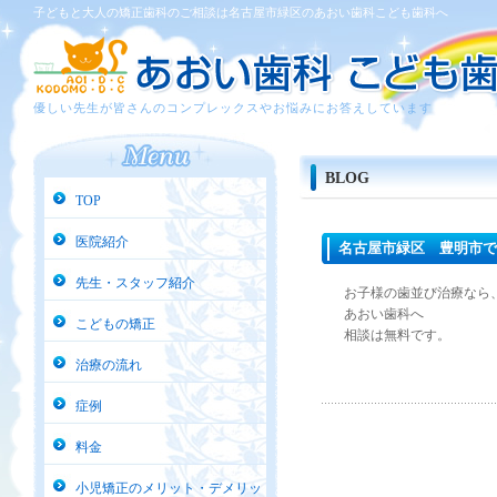
子どもと大人の矯正歯科のご相談は名古屋市緑区のあおい歯科こども歯科へ
優しい先生が皆さんのコンプレックスやお悩みにお答えしています
BLOG
TOP
医院紹介
名古屋市緑区 豊明市で
へ
先生・スタッフ紹介
お子様の歯並び治療なら
あおい歯科へ
こどもの矯正
相談は無料です。
治療の流れ
症例
料金
小児矯正のメリット・デメリッ